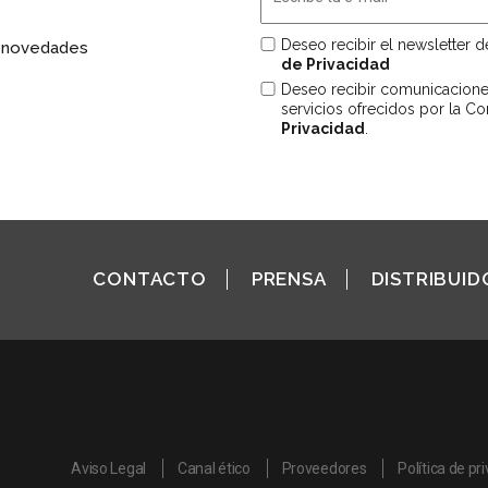
Deseo recibir el newsletter 
s novedades
de Privacidad
Deseo recibir comunicacion
servicios ofrecidos por la C
Privacidad
.
CONTACTO
PRENSA
DISTRIBUID
Aviso Legal
Canal ético
Proveedores
Política de pr