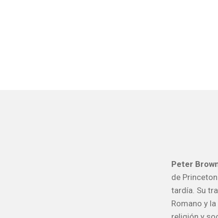
Peter Brow
de Princeton
tardía. Su tr
Romano y la 
religión y so