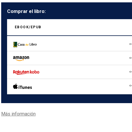
Comprar el libro:
EBOOK/EPUB
C
C
C
C
Más información