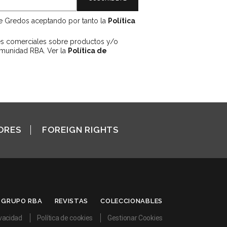
de Gredos aceptando por tanto la
Política
es comerciales sobre productos y/o
omunidad RBA. Ver la
Política de
ORES
FOREIGN RIGHTS
GRUPO RBA
REVISTAS
COLECCIONABLES
ivacidad
Política de cookies
Gestionar Cookies