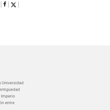
a Universidad
 Antigüedad
l Imperio
ón entre