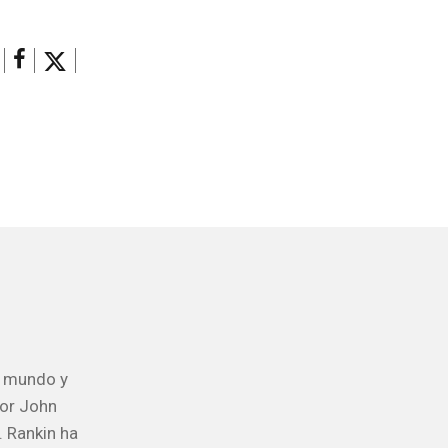
l mundo y
tor John
. Rankin ha