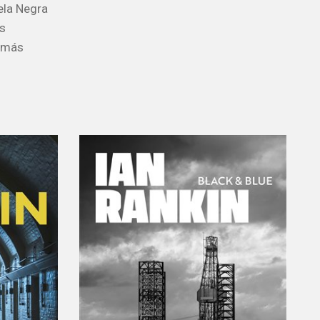
ela Negra
as
n más