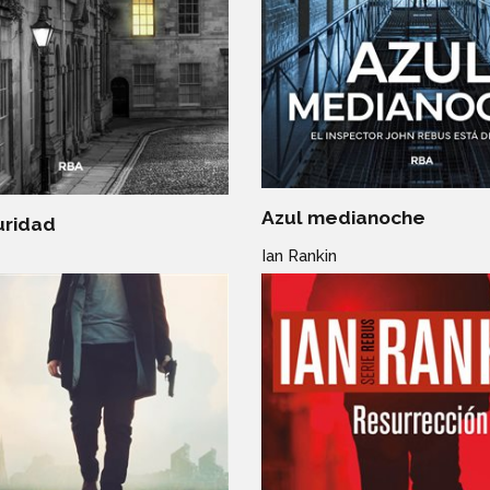
Azul medianoche
uridad
Ian Rankin