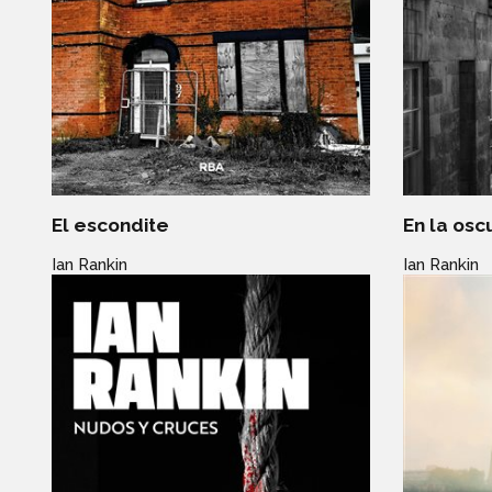
El escondite
En la osc
Ian Rankin
Ian Rankin