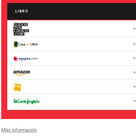
LIBRO
C
C
C
C
C
C
Más información