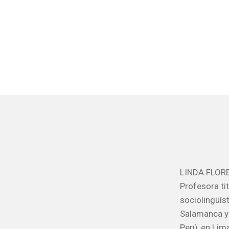
LINDA FLORE
Profesora ti
sociolingüís
Salamanca y 
Perú, en Lim