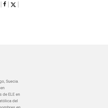
o, Suecia.
 en
os de ELE en
tólica del
ronombres en