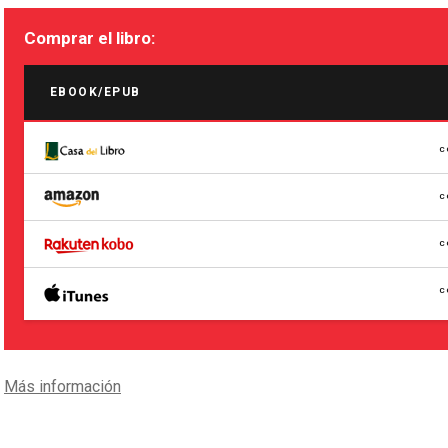
Comprar el libro:
EBOOK/EPUB
C
C
C
C
Más información