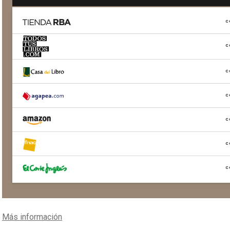
C
C
C
C
C
C
C
Más información