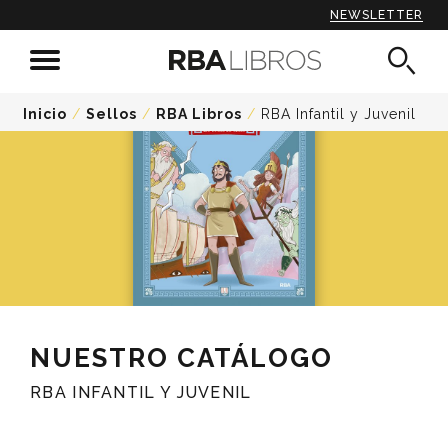
Una historia épica para los más pequeños
NEWSLETTER
Inicio
/
Sellos
/
RBA Libros
/
RBA Infantil y Juvenil
NUESTRO CATÁLOGO
RBA INFANTIL Y JUVENIL