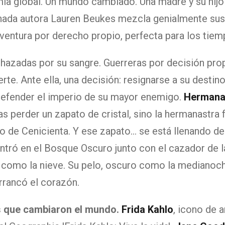
 global. Un mundo cambiado. Una madre y su hijo a l
donada autora Lauren Beukes mezcla genialmente su
aventura por derecho propio, perfecta para los tie
hazadas por su sangre. Guerreras por decisión prop
e. Ante ella, una decisión: resignarse a su destino o
 defender el imperio de su mayor enemigo.
Hermana
s perder un zapato de cristal, sino la hermanastra
to de Cenicienta. Y ese zapato… se está llenando d
ró en el Bosque Oscuro junto con el cazador de la r
 como la nieve. Su pelo, oscuro como la medianoch
arrancó el corazón.
s que cambiaron el mundo.
Frida Kahlo
, icono de 