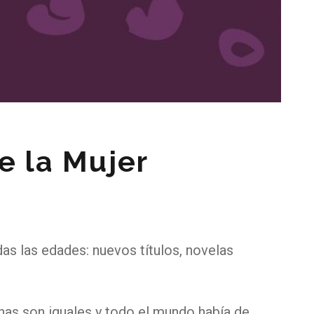
e la Mujer
s las edades: nuevos títulos, novelas
nas son iguales y todo el mundo había de