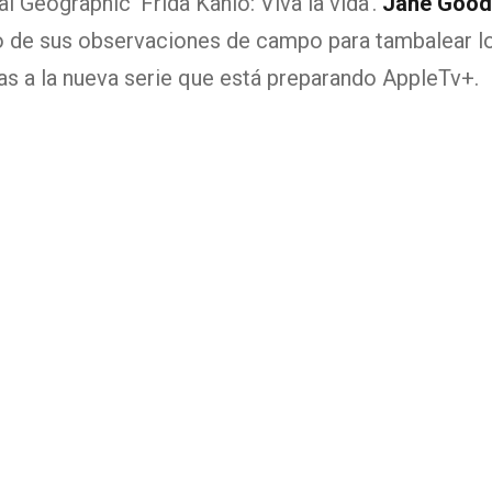
l Geographic 'Frida Kahlo: Viva la vida'.
Jane Gooda
o de sus observaciones de campo para tambalear los 
cias a la nueva serie que está preparando AppleTv+.