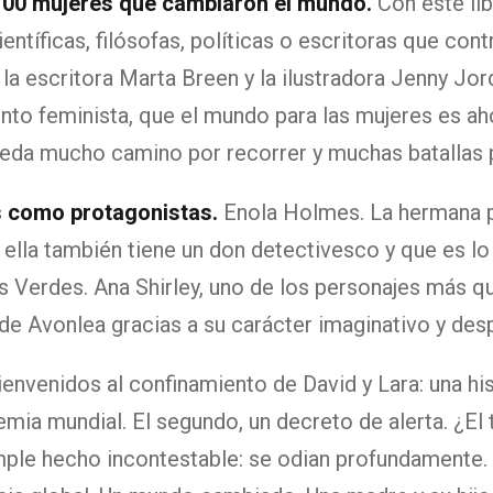
100 mujeres que cambiaron el mundo.
Con este lib
científicas, filósofas, políticas o escritoras que co
, la escritora Marta Breen y la ilustradora Jenny Jo
nto feminista, que el mundo para las mujeres es ah
eda mucho camino por recorrer y muchas batallas p
s como protagonistas.
Enola Holmes. La hermana p
ella también tiene un don detectivesco y que es lo
s Verdes. Ana Shirley, uno de los personajes más que
s de Avonlea gracias a su carácter imaginativo y desp
envenidos al confinamiento de David y Lara: una his
emia mundial. El segundo, un decreto de alerta. ¿El
imple hecho incontestable: se odian profundamente