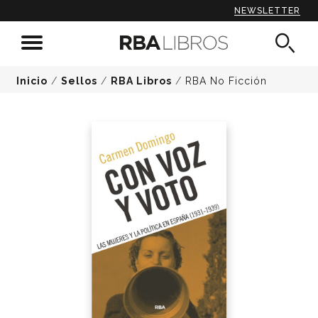
NEWSLETTER
Inicio
/
Sellos
/
RBA Libros
/
RBA No Ficción