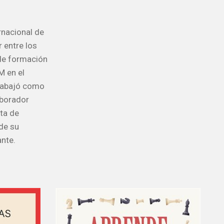
rnacional de
 entre los
 de formación
M en el
trabajó como
aborador
sta de
 de su
ante.