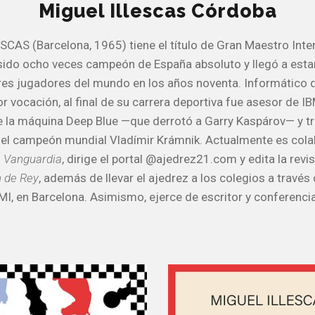
Miguel Illescas Córdoba
CAS (Barcelona, 1965) tiene el título de Gran Maestro Inte
sido ocho veces campeón de España absoluto y llegó a estar
res jugadores del mundo en los años noventa. Informático
r vocación, al final de su carrera deportiva fue asesor de IB
e la máquina Deep Blue —que derrotó a Garry Kaspárov— y 
del campeón mundial Vladímir Krámnik. Actualmente es col
 Vanguardia
, dirige el portal @ajedrez21.com y edita la revi
 de Rey
, además de llevar el ajedrez a los colegios a través
I, en Barcelona. Asimismo, ejerce de escritor y conferenci