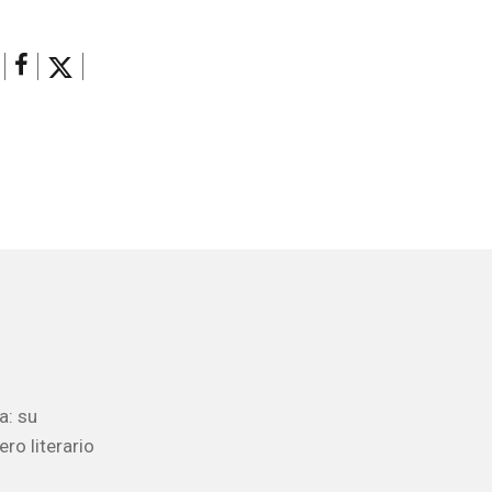
a: su
ro literario
s