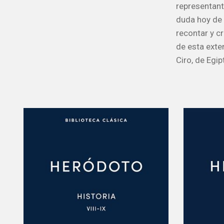
representante
duda hoy de 
recontar y c
de esta exte
Ciro, de Egip