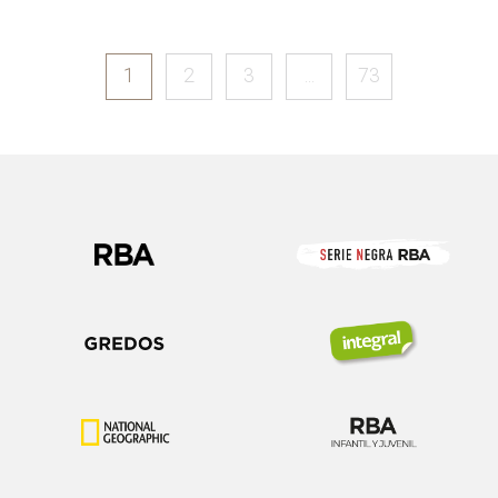
1
2
3
...
73