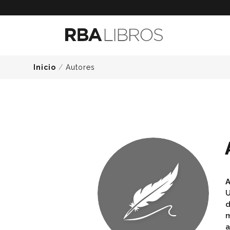
Inicio
/
Autores
A
U
d
m
a