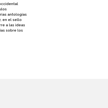
occidental
ulos
rias antologías
e
, en el sello
re a las ideas
ías sobre los