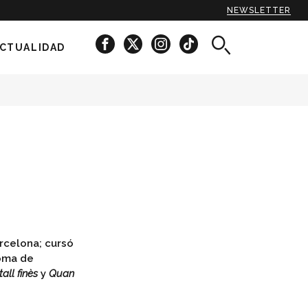
NEWSLETTER
CTUALIDAD
arcelona; cursó
noma de
tall finès
y
Quan