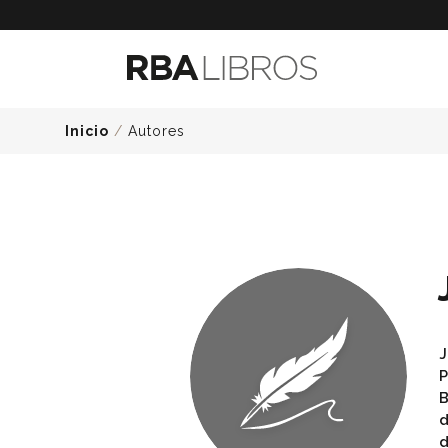
Inicio
/
Autores
J
P
B
d
d