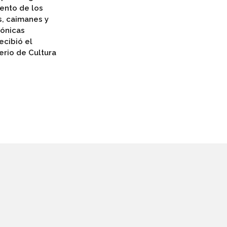
iento de los
s, caimanes y
rónicas
ecibió el
erio de Cultura