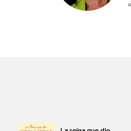
c
La reina que dio