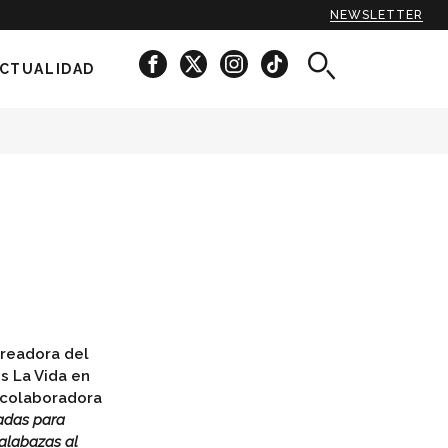
NEWSLETTER
CTUALIDAD
creadora del
s La Vida en
y colaboradora
adas para
calabazas al