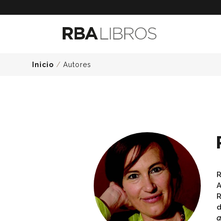
Inicio
/
Autores
R
A
R
d
a