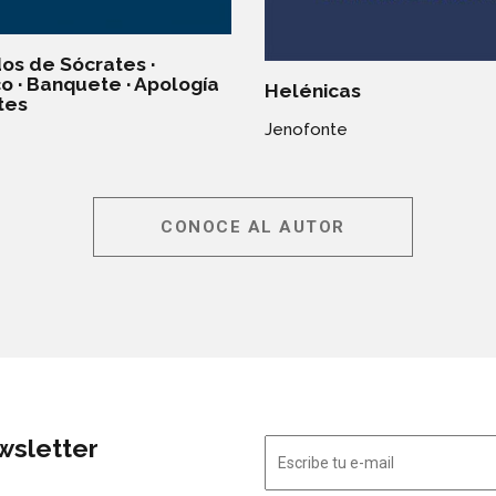
os de Sócrates ·
 · Banquete · Apología
Helénicas
tes
Jenofonte
CONOCE AL AUTOR
wsletter