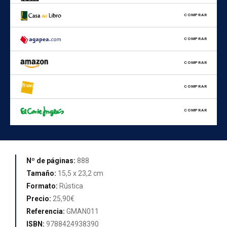
COMPRAR
COMPRAR
COMPRAR
COMPRAR
COMPRAR
Nº de páginas:
888
Tamaño:
15,5 x 23,2 cm
Formato:
Rústica
Precio:
25,90€
Referencia:
GMAN011
ISBN:
9788424938390