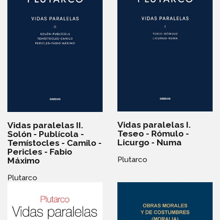
Vidas paralelas I.
Vidas paralelas II.
Teseo - Rómulo -
Solón - Publícola -
Licurgo - Numa
Temístocles - Camilo -
Pericles - Fabio
Plutarco
Máximo
Plutarco