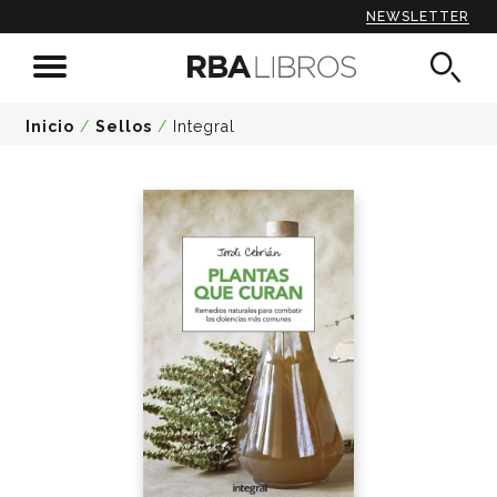
NEWSLETTER
Inicio
/
Sellos
/
Integral