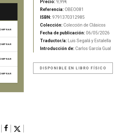
Precio:
9,99€
Referencia:
OBEO081
ISBN:
9791370312985
Colección:
Colección de Clásicos
OMPRAR
Fecha de publicación:
06/05/2026
Traductor/a:
Luis Segalá y Estalella
OMPRAR
Introducción de:
Carlos García Gual
OMPRAR
DISPONIBLE EN LIBRO FÍSICO
OMPRAR