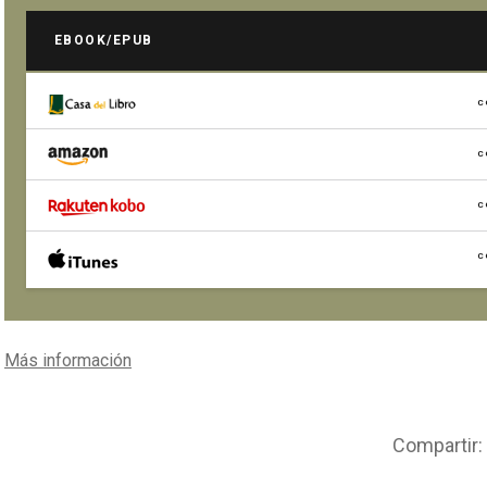
EBOOK/EPUB
C
C
C
C
Más información
Compartir: