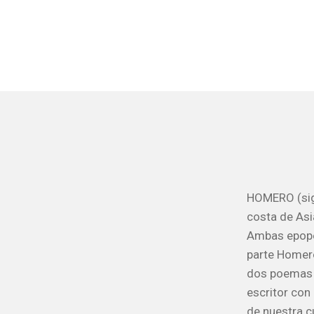
HOMERO (siglo
costa de Asi
Ambas epopey
parte Homero
dos poemas é
escritor con
de nuestra cu