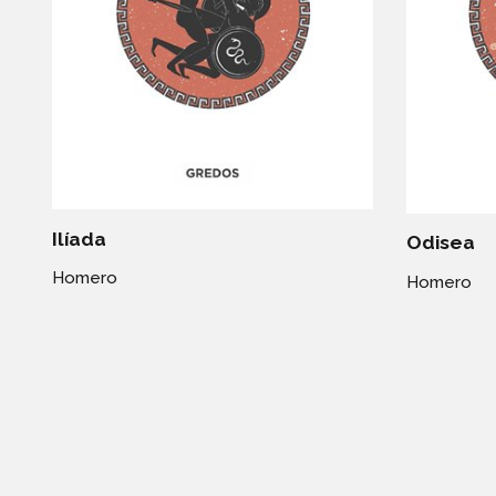
Ilíada
Odisea
Homero
Homero