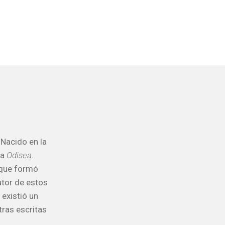
 Nacido en la
la
Odisea
.
a que formó
utor de estos
existió un
tras escritas