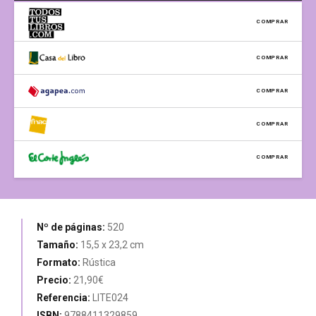
COMPRAR
COMPRAR
COMPRAR
COMPRAR
COMPRAR
Nº de páginas:
520
Tamaño:
15,5 x 23,2 cm
Formato:
Rústica
Precio:
21,90€
Referencia:
LITE024
ISBN:
9788411329859