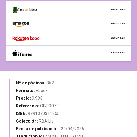
COMPRAR
COMPRAR
COMPRAR
COMPRAR
Nº de páginas:
352
Formato:
Ebook
Precio:
9,99€
Referencia:
OBEO072
ISBN:
9791370311865
Colección:
RBA Lit
Fecha de publicación:
29/04/2026
Traductor/a:
Lorena Castell Garcia