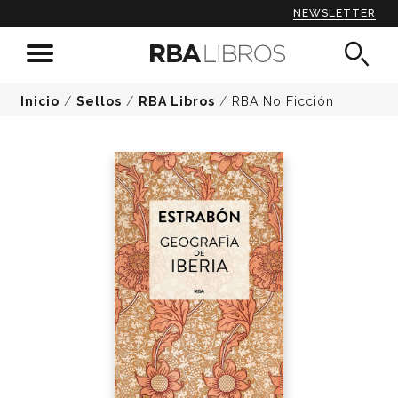
NEWSLETTER
Inicio
/
Sellos
/
RBA Libros
/
RBA No Ficción