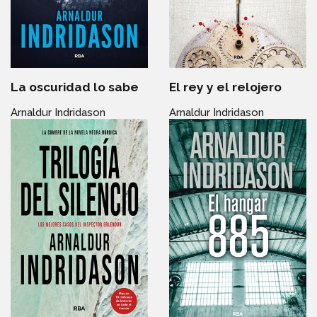
La oscuridad lo sabe
El rey y el relojero
Arnaldur Indridason
Arnaldur Indridason