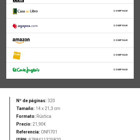
COMPRAR
COMPRAR
COMPRAR
COMPRAR
COMPRAR
Nº de páginas:
320
Tamaño:
14 x 21,3 cm
Formato:
Rústica
Precio:
21,90€
Referencia:
ONFI701
ISBN:
9788411325820