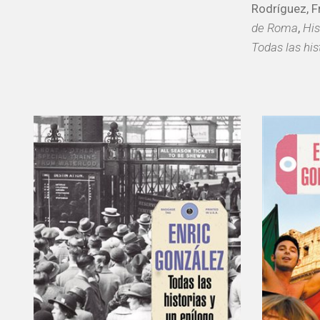
Rodríguez, F
de Roma
,
His
Todas las his