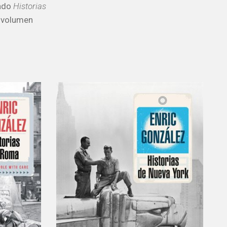
cado
Historias
l volumen