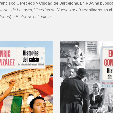
rancisco Cerecedo y Ciudad de Barcelona. En RBA ha publi
torias de Londres
,
Historias de Nueva York
(recopilados en e
torias
) e
Historias del calcio
.