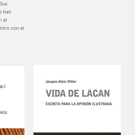
 Sus
e han
n al
ntro con el