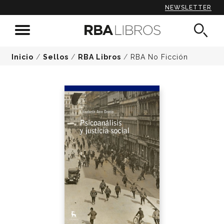
NEWSLETTER
Inicio
/
Sellos
/
RBA Libros
/
RBA No Ficción