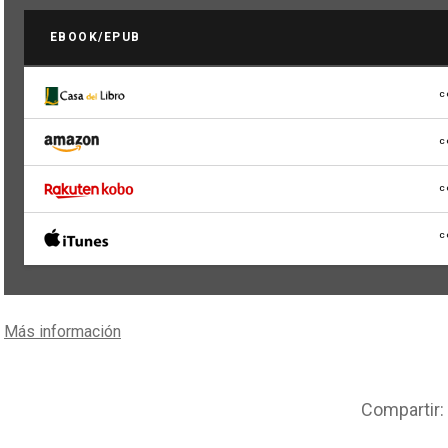
EBOOK/EPUB
C
C
C
C
Más información
Compartir: