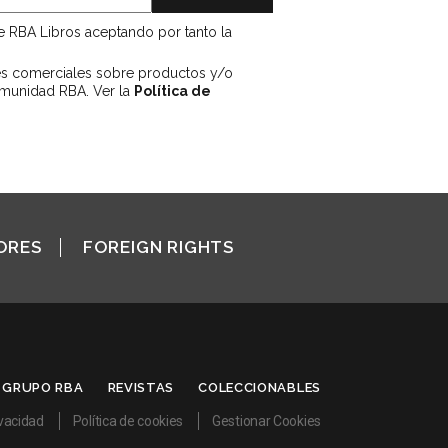
de RBA Libros aceptando por tanto la
es comerciales sobre productos y/o
omunidad RBA. Ver la
Política de
ORES
FOREIGN RIGHTS
GRUPO RBA
REVISTAS
COLECCIONABLES
ivacidad
Política de cookies
Gestionar Cookies