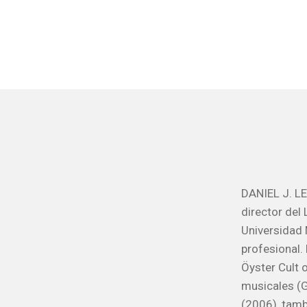
DANIEL J. LE
director del
Universidad 
profesional.
Öyster Cult o
musicales (G
(2006), tamb