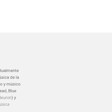
ctualmente
sica de la
co y músico
ead, Blue
Neuron
) y
música