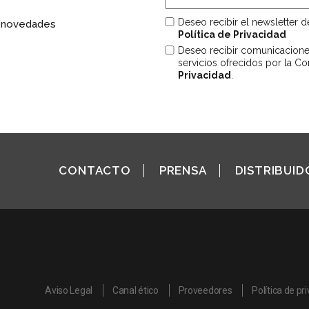
Deseo recibir el newsletter 
s novedades
Política de Privacidad
Deseo recibir comunicacion
servicios ofrecidos por la C
Privacidad
.
CONTACTO
PRENSA
DISTRIBUID
Aviso Legal
Canal ético
Proveedores
Política de pr