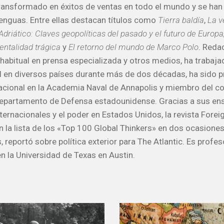
ransformado en éxitos de ventas en todo el mundo y se han
nguas. Entre ellas destacan títulos como
Tierra baldía
,
La v
driático: Claves geopolíticas del pasado y el futuro de Europa, 
ntalidad trágica
y
El retorno del mundo de Marco Polo
. Reda
habitual en prensa especializada y otros medios, ha traba
 en diversos países durante más de dos décadas, ha sido p
cional en la Academia Naval de Annapolis y miembro del c
Departamento de Defensa estadounidense. Gracias a sus en
ternacionales y el poder en Estados Unidos, la revista Foreig
en la lista de los «Top 100 Global Thinkers» en dos ocasione
 reportó sobre política exterior para The Atlantic. Es profeso
en la Universidad de Texas en Austin.