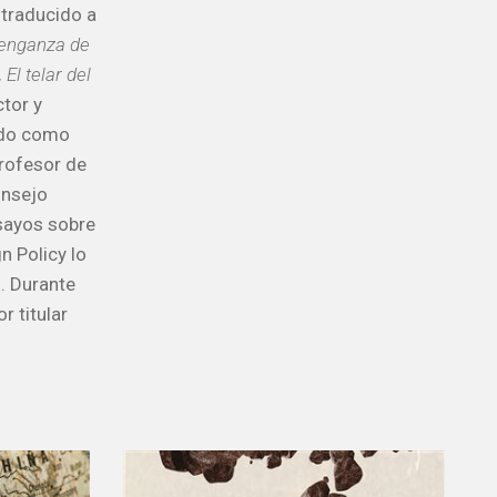
 traducido a
enganza de
El telar del
ctor y
jado como
rofesor de
onsejo
sayos sobre
n Policy lo
s. Durante
r titular