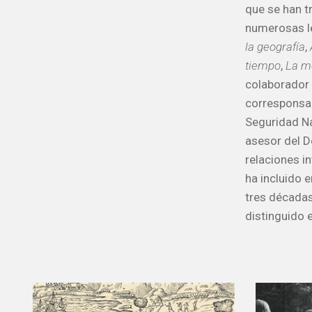
que se han t
numerosas le
la geografía
,
A
tiempo
,
La me
colaborador 
corresponsal
Seguridad Na
asesor del 
relaciones in
ha incluido 
tres décadas,
distinguido 