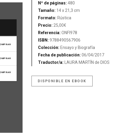
Nº de páginas:
480
Tamaño:
14 x 21,3 cm
Formato:
Rústica
Precio:
25,00€
Referencia:
ONFI978
ISBN:
9788490567906
OMPRAR
Colección:
Ensayo y Biografía
Fecha de publicación:
06/04/2017
OMPRAR
Traductor/a:
LAURA MARTÍN de DIOS
OMPRAR
DISPONIBLE EN EBOOK