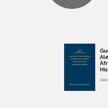
Gue
Ale
Áfr
His
Julio