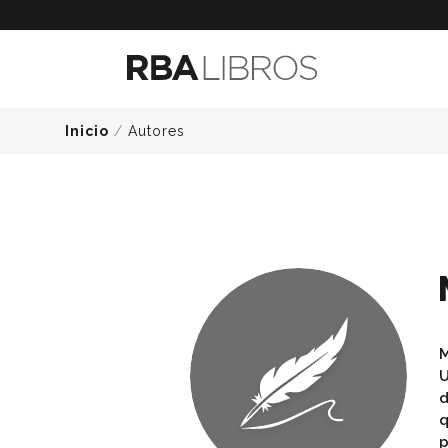
Inicio
/
Autores
M
U
d
q
p