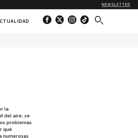
NEWSLETTER
CTUALIDAD
r la
d del aire, se
 los problemas
ar qué
ra numerosas