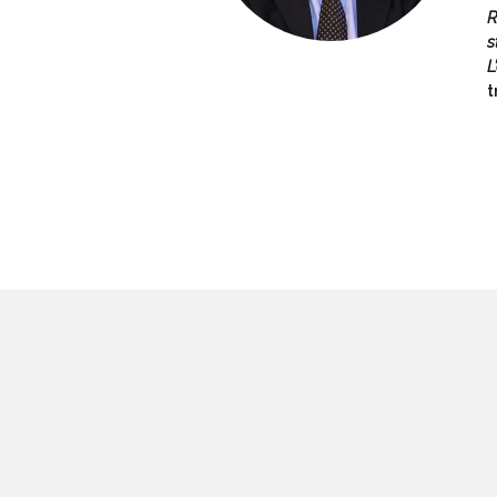
R
s
L
t