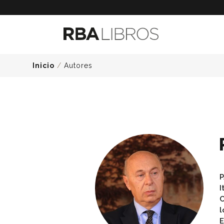
Inicio
/
Autores
P
I
C
l
E