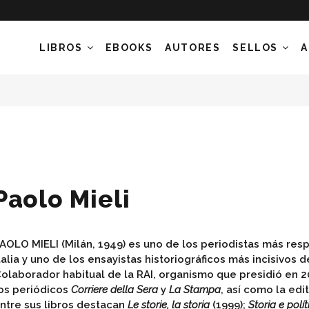
LIBROS
EBOOKS
AUTORES
SELLOS
A
Paolo Mieli
AOLO MIELI (Milán, 1949) es uno de los periodistas más re
talia y uno de los ensayistas historiográficos más incisivos d
olaborador habitual de la RAI, organismo que presidió en 20
os periódicos
Corriere della Sera
y
La Stampa
, así como la edit
ntre sus libros destacan
Le storie, la storia
(1999);
Storia e polít