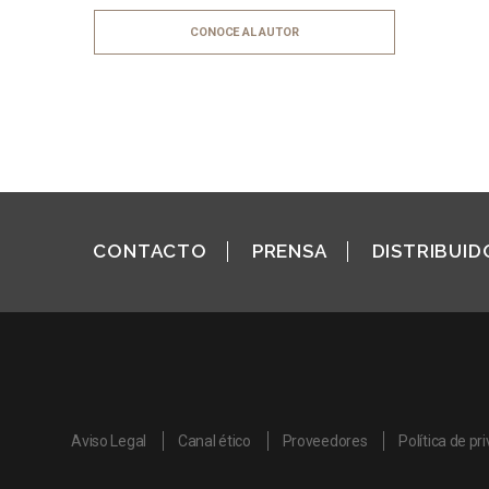
CONOCE AL AUTOR
CONTACTO
PRENSA
DISTRIBUID
Aviso Legal
Canal ético
Proveedores
Política de pr