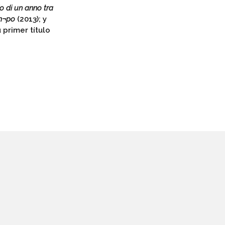
io di un anno tra
em¬po
(2013); y
 primer título