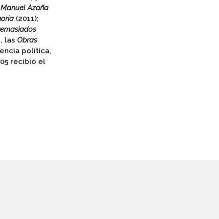
e Manuel Azaña
moria
(2011);
emasiados
, las
Obras
encia política,
05 recibió el