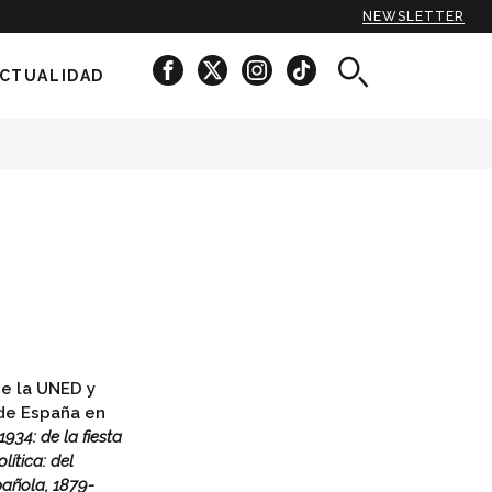
NEWSLETTER
CTUALIDAD
de la UNED y
 de España en
934: de la fiesta
ítica: del
spañola, 1879-