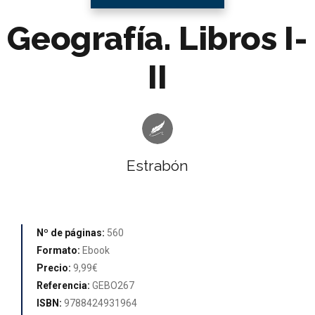
Geografía. Libros I-
II
Estrabón
Nº de páginas:
560
Formato:
Ebook
Precio:
9,99€
Referencia:
GEBO267
ISBN:
9788424931964