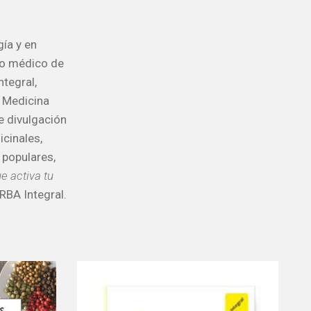
gía y en
mo médico de
tegral,
e Medicina
e divulgación
icinales,
 populares,
e activa tu
 RBA Integral.