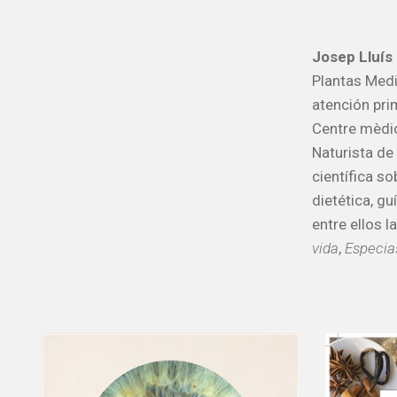
Josep Lluí
Plantas Medi
atención pri
Centre mèdic
Naturista de
científica s
dietética, g
entre ellos l
vida
,
Especia