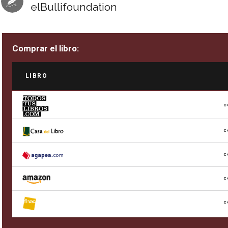
elBullifoundation
Comprar el libro:
LIBRO
C
C
C
C
C