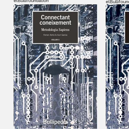
elBullifoundation
elBullifoun