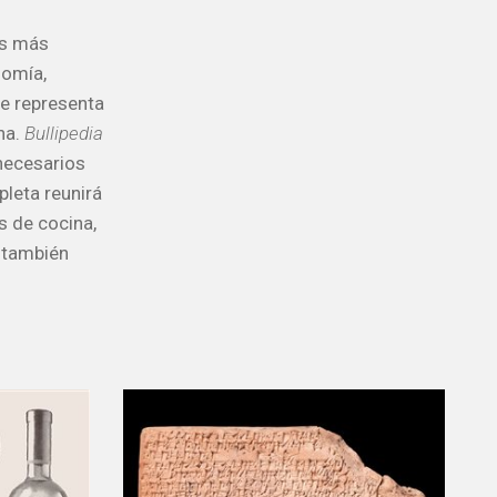
os más
nomía,
ue representa
na.
Bullipedia
 necesarios
pleta reunirá
s de cocina,
y también