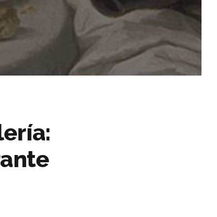
lería:
rante