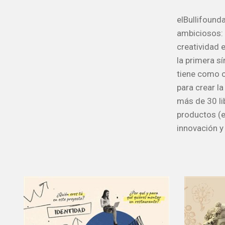
elBullifound
ambiciosos:
creatividad 
la primera sí
tiene como o
para crear l
más de 30 li
productos (e
innovación 