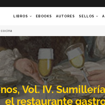
LIBROS
EBOOKS
AUTORES
SELLOS
A
 cocina
nos, Vol. IV. Sumillería
el restaurante gast