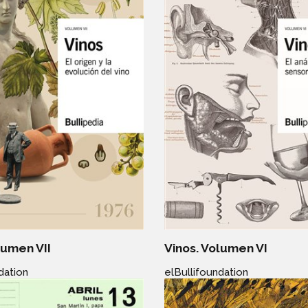
lumen VII
Vinos. Volumen VI
dation
elBullifoundation