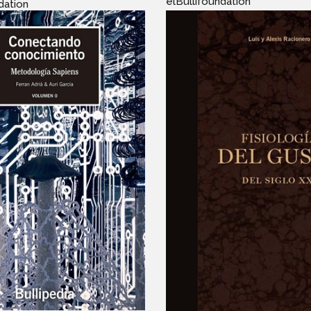
elBullifoundation
dation