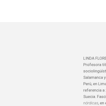
LINDA FLORE
Profesora ti
sociolingüís
Salamanca y 
Perú, en Lim
referencia a
Suecia. Fasc
nórdicas
, en