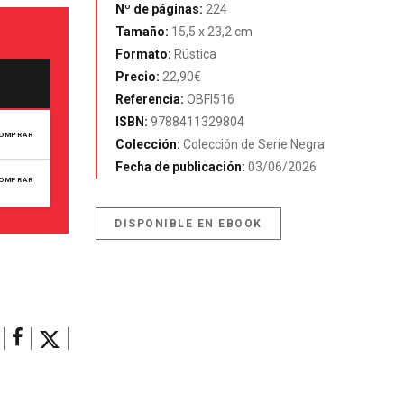
Nº de páginas:
224
Tamaño:
15,5 x 23,2 cm
Formato:
Rústica
Precio:
22,90€
Referencia:
OBFI516
ISBN:
9788411329804
OMPRAR
Colección:
Colección de Serie Negra
Fecha de publicación:
03/06/2026
OMPRAR
DISPONIBLE EN EBOOK