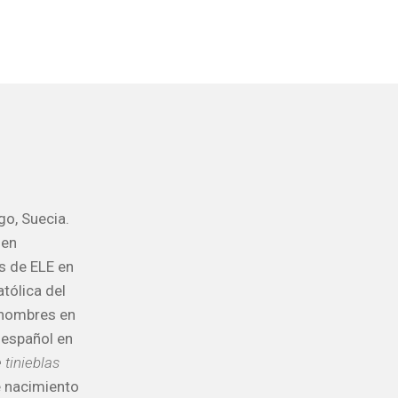
o, Suecia.
 en
os de ELE en
tólica del
ronombres en
 español en
 tinieblas
de nacimiento