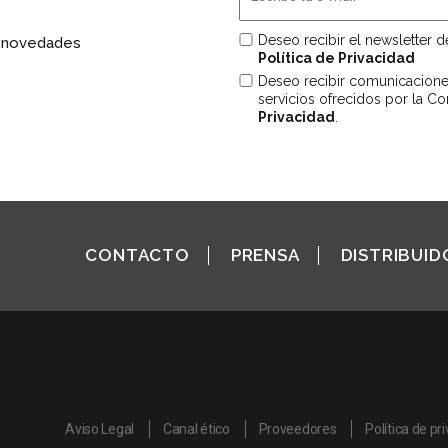
Deseo recibir el newsletter 
s novedades
Política de Privacidad
Deseo recibir comunicacion
servicios ofrecidos por la C
Privacidad
.
CONTACTO
PRENSA
DISTRIBUID
Aviso Legal
Canal ético
Proveedores
Política de pr