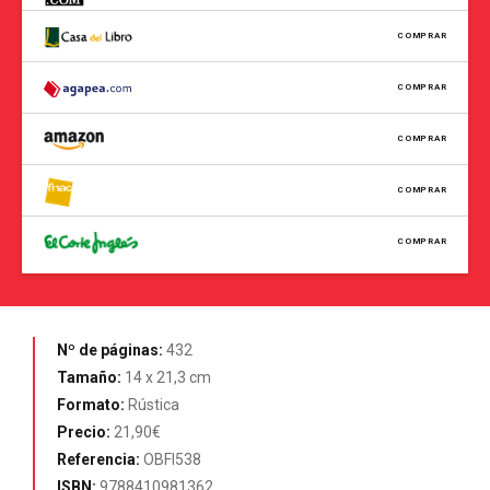
COMPRAR
COMPRAR
COMPRAR
COMPRAR
COMPRAR
Nº de páginas:
432
Tamaño:
14 x 21,3 cm
Formato:
Rústica
Precio:
21,90€
Referencia:
OBFI538
ISBN:
9788410981362