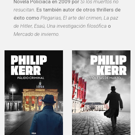
Novela Policiaca en 2009 por
Si los muertos no
resucitan
. Es también autor de otros thrillers de
éxito como
Plegarias, El arte del crimen, La paz
de Hitler, Esaú, Una investigación filosófica
o
Mercado de invierno.