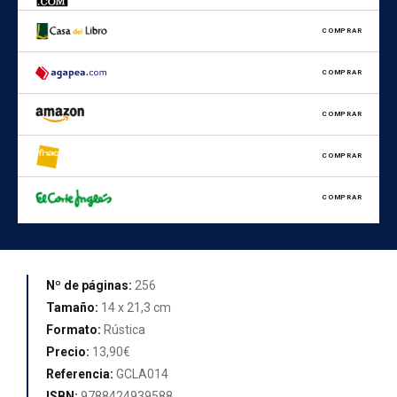
COMPRAR
COMPRAR
COMPRAR
COMPRAR
COMPRAR
Nº de páginas:
256
Tamaño:
14 x 21,3 cm
Formato:
Rústica
Precio:
13,90€
Referencia:
GCLA014
ISBN:
9788424939588