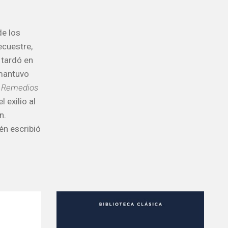
de los
ecuestre,
 tardó en
 mantuvo
,
Remedios
l exilio al
n.
én escribió