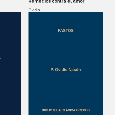
Remedios contra el amor
Ovidio