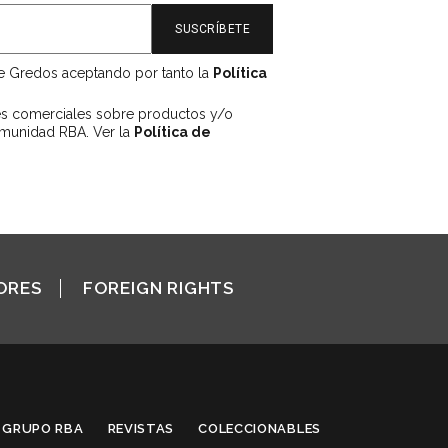
de Gredos aceptando por tanto la
Política
es comerciales sobre productos y/o
omunidad RBA. Ver la
Política de
ORES
FOREIGN RIGHTS
GRUPO RBA
REVISTAS
COLECCIONABLES