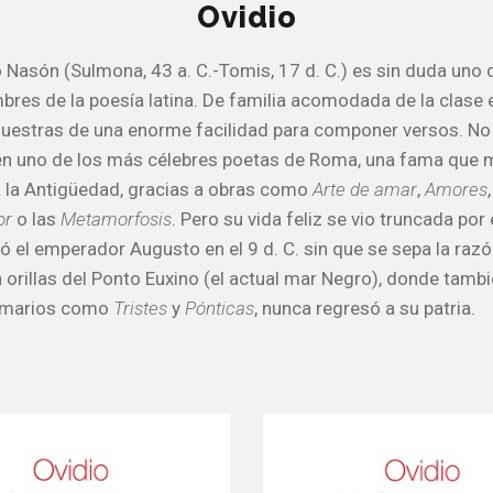
Ovidio
o Nasón (Sulmona, 43 a. C.-Tomis, 17 d. C.) es sin duda uno 
res de la poesía latina. De familia acomodada de la clase 
uestras de una enorme facilidad para componer versos. No
 en uno de los más célebres poetas de Roma, una fama que
 la Antigüedad, gracias a obras como
Arte de amar
,
Amores
or
o las
Metamorfosis
. Pero su vida feliz se vio truncada por e
ó el emperador Augusto en el 9 d. C. sin que se sepa la razó
 orillas del Ponto Euxino (el actual mar Negro), donde tambi
emarios como
Tristes
y
Pónticas
, nunca regresó a su patria.