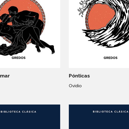
amar
Pónticas
Ovidio