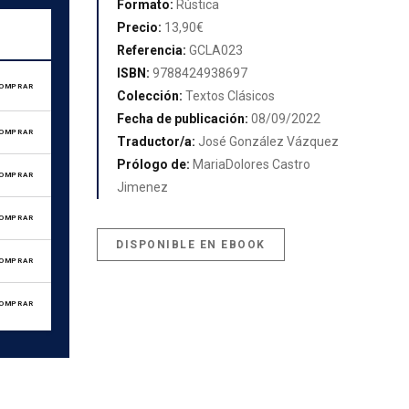
Formato:
Rústica
Precio:
13,90€
Referencia:
GCLA023
ISBN:
9788424938697
OMPRAR
Colección:
Textos Clásicos
Fecha de publicación:
08/09/2022
OMPRAR
Traductor/a:
José González Vázquez
Prólogo de:
MariaDolores Castro
OMPRAR
Jimenez
OMPRAR
DISPONIBLE EN EBOOK
OMPRAR
OMPRAR