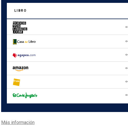
LIBRO
C
C
C
C
C
C
Más información