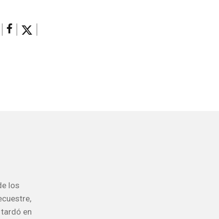
de los
ecuestre,
 tardó en