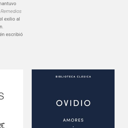
 mantuvo
,
Remedios
l exilio al
n.
én escribió