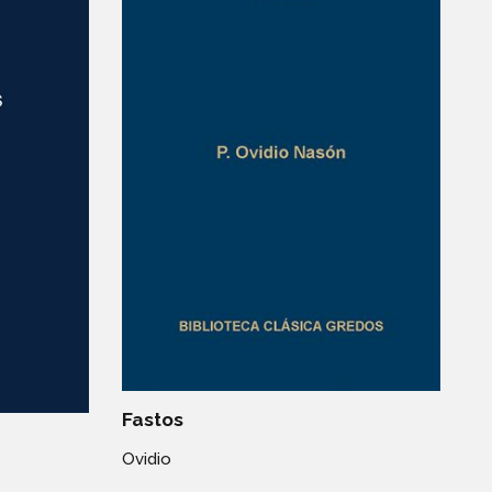
Fastos
Ovidio