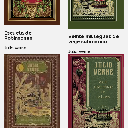
Escuela de
Veinte mil leguas de
Robinsones
viaje submarino
Julio Verne
Julio Verne