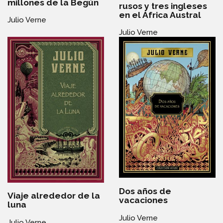
millones de la Begún
rusos y tres ingleses
en el África Austral
Julio Verne
Julio Verne
Dos años de
Viaje alrededor de la
vacaciones
luna
Julio Verne
Julio Verne