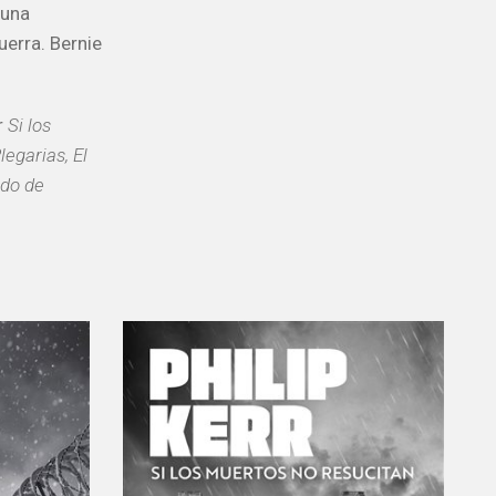
 una
uerra. Bernie
r
Si los
legarias, El
do de