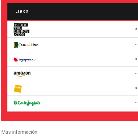
LIBRO
C
C
C
C
C
C
Más información