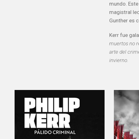
mundo. Este 
magistral le
Gunther es 
Kerr fue gal
muertos no r
arte del crim
invierno.