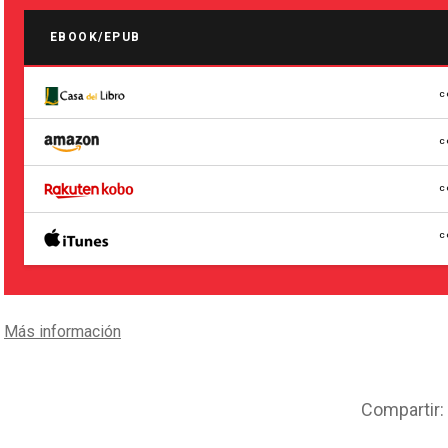
EBOOK/EPUB
C
C
C
C
Más información
Compartir: