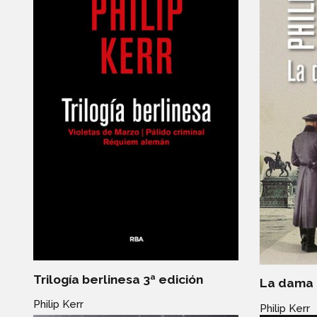
Trilogía berlinesa 3ª edición
La dama 
Philip Kerr
Philip Kerr