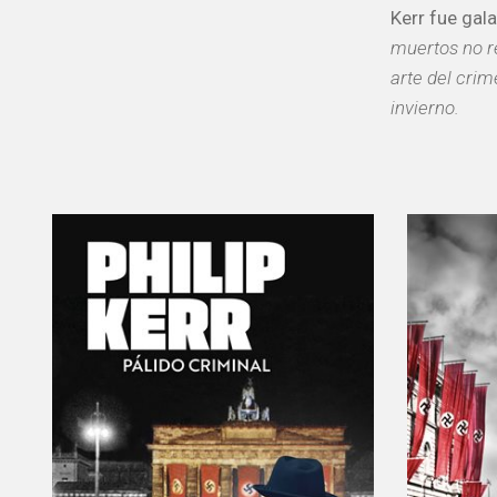
Kerr fue gal
muertos no r
arte del crim
invierno.