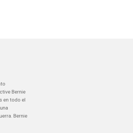
nto
ctive Bernie
s en todo el
 una
uerra. Bernie