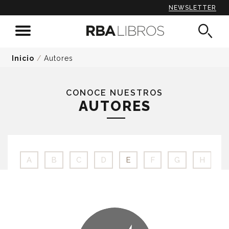
NEWSLETTER
Inicio
/
Autores
CONOCE NUESTROS
AUTORES
A
B
C
D
E
F
G
H
I