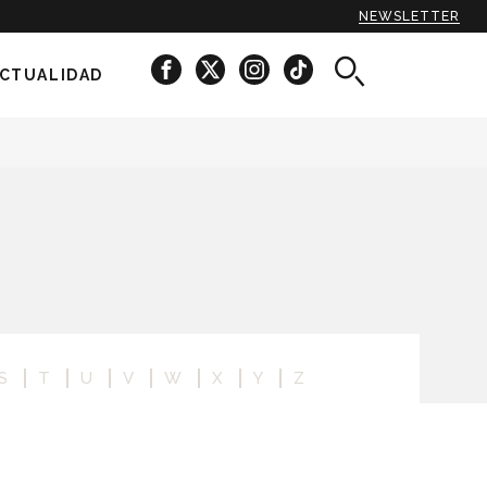
NEWSLETTER
CTUALIDAD
S
T
U
V
W
X
Y
Z