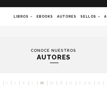
LIBROS
EBOOKS
AUTORES
SELLOS
A
CONOCE NUESTROS
AUTORES
I
J
K
L
M
N
Ñ
O
P
Q
R