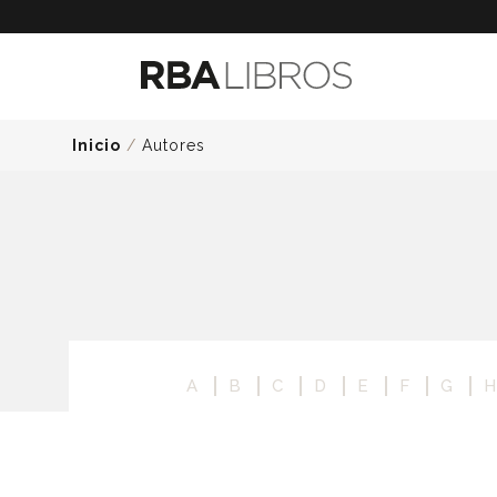
Inicio
/
Autores
A
B
C
D
E
F
G
H